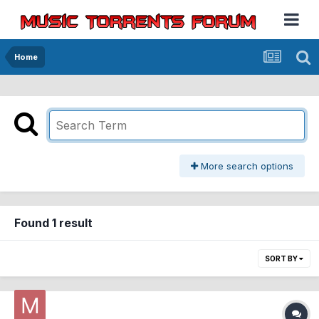
Home
More search options
Found 1 result
SORT BY