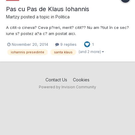
Pas cu Pas de Klaus Iohannis
Martzy
posted a topic in
Politica
A citit-o cineva? Ceva p?reri, merit? citit?? Nu am ?tiut în ce sec?
iune s? postez a?a c? am postat aici.
November 20, 2014
9 replies
1
(and 2 more)
iohannis presedinte
santa klaus
Contact Us
Cookies
Powered by Invision Community