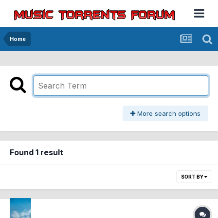
Home
More search options
Found 1 result
SORT BY