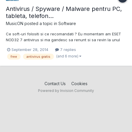
Antivirus / Spyware / Malware pentru PC,
tableta, telefon...
MusicON
posted a topic in
Software
Ce soft-uri folositi si ce recomandati ? Eu momentam am ESET
NOD32 7 antivirus si ma gandesc sa renunt si sa revin la unul
gratis. Inainte am folosit Avira gratis mult timp (care consuma
September 28, 2014
7 replies
foarte mult RAM in timpul update-ului si am renuntat la el), AVG
(and 6 more)
free
antivirus gratis
gratis (care bloca unele pagini de net si a...
Contact Us
Cookies
Powered by Invision Community