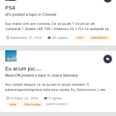
PS4
nFo
posted a topic in
Console
Sus mana cine are consola. Ce va jucati ? Ce jocuri ati
cumparat ? (Diablo UEE TSR / Infamous SS + FL) Ce asteptati sa
jucati ? (Evolve, Mortal Kombat X, Uncharted 4 | Pre-Order :
September 21, 2014
20 replies
ps4
playstation
Middle Earth : SoM & Assassins Creed Unity) Ce va enerveaza la
consola ? (Momentan: Ma enerveaza preturile d...
Eu acum joc....
MusicON
posted a topic in
Joaca Serioasa
Aici vorbim despre ce ne jucam in acest moment. O
parere/opinie/impresie este bine venita. Eu, Dishonored. L-am
mai jucat acum ceva timp dar nu l-am terminat, acum vreau sa il
October 20, 2014
5 replies
termin.
(and 8 more)
indie
free to play