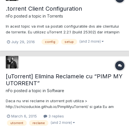
.torrent Client Configuration
nFo
posted a topic in
Torrents
In acest topic va invit sa postati configuratiile dvs ale clientului
de torrente. Eu utilizez uTorrent 2.2.1 (build 25302) dar intampin
unele probleme, de cand am 800+ torrente la seed. (In sensul
(and 2 more)
July 29, 2016
config
setup
ca noile torrente adaugate se descarca foarte greu) Cateva
Setari "recomandate" pentru utorr...
[uTorrent] Elimina Reclamele cu “PIMP MY
UTORRENT”
nFo
posted a topic in
Software
Daca nu vrei reclame in utorrent poti utiliza >
http://schizoduckie.github.io/PimpMyuTorrent/ si gata Eu am
scos reclamele umbland la setarile avansate... si am pierdut
March 6, 2015
3 replies
ceva timp pana am reusit. Acum totul e mai simplu si mult mai
(and 2 more)
utorrent
reclame
eficient. Cu Reclame : vs : Fara Reclame