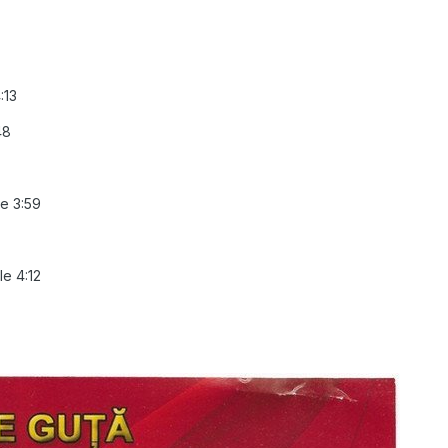
:13
48
e 3:59
le 4:12