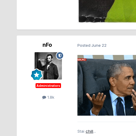
nFo
Posted
June 22
Administrators
1.8k
Stai
chill
...