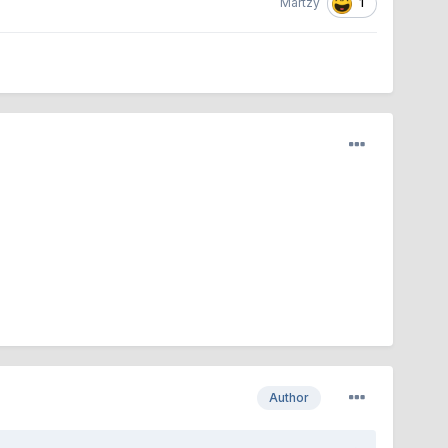
1
Martzy
Author