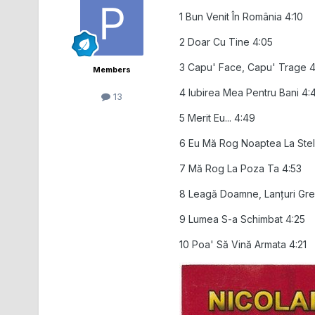
1 Bun Venit În România 4:10
2 Doar Cu Tine 4:05
3 Capu' Face, Capu' Trage 4
Members
4 Iubirea Mea Pentru Bani 4:
13
5 Merit Eu... 4:49
6 Eu Mă Rog Noaptea La Stel
7 Mă Rog La Poza Ta 4:53
8 Leagă Doamne, Lanțuri Gre
9 Lumea S-a Schimbat 4:25
10 Poa' Să Vină Armata 4:21