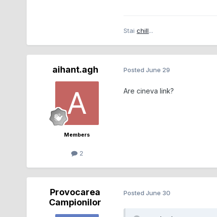
Stai
chill
...
aihant.agh
Posted
June 29
Are cineva link?
Members
2
Provocarea
Posted
June 30
Campionilor