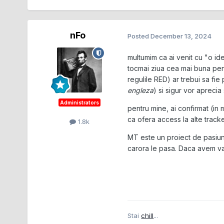
nFo
Posted
December 13, 2024
multumim ca ai venit cu "o idee
tocmai ziua cea mai buna pe
regulile RED) ar trebui sa fie
engleza
) si sigur vor aprecia
Administrators
pentru mine, ai confirmat (in 
ca ofera access la alte track
1.8k
MT este un proiect de pasiun
carora le pasa. Daca avem va
Stai
chill
...