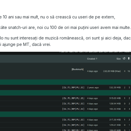
 10 ani sau mai mult, nu o să crească cu useri de pe extern,
âte snatch-uri are, noi cu 100 de ori mai puțini useri avem mai multe.
 nu sunt interesați de muzică românească, ori sunt și aici deja, da
ți ajunge pe MT, dacă vrei.