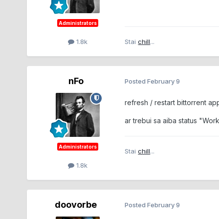
Administrators
1.8k
Stai
chill
...
nFo
Posted
February 9
refresh / restart bittorrent a
ar trebui sa aiba status "Wor
Administrators
Stai
chill
...
1.8k
doovorbe
Posted
February 9