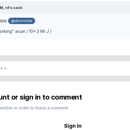
PM,
nFo
said:
t app
@doovorbe
Working" acum / 10x 2 Mr J /
 14
unt or sign in to comment
member in order to leave a comment
Sign in