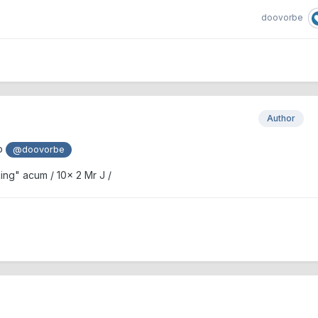
doovorbe
Author
pp
@doovorbe
king" acum / 10x 2 Mr J /