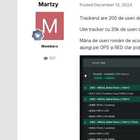
Martzy
Posted
December 13, 2024
Trackerul are 200 de useri de
Uite tracker cu 20k de useri c
Mâna de useri români de acolo
Members
ajungi pe OPS și RED clar po
107