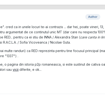
Author
". cred ca in unele locuri te-ai contrazis ... dar hei, poate vineri, 13,
ntru argumentat de ce continutul unic MT (dar care nu respecta 100
 pe RED... pentru ca ei stiu de INNA / Alexandra Stan (
care canta in li
 si R.A.C.L.A. / Sofia Vicoveanca / Nicolae Guta.
mai multe randuri) ca RED reprezinta pentru tine focusul principal (ma
ere "1337") .
e, o pagina din istoria p2p romaneasca, si este sustinut de cativa o
lori sau
vicii
diferite, e ok...