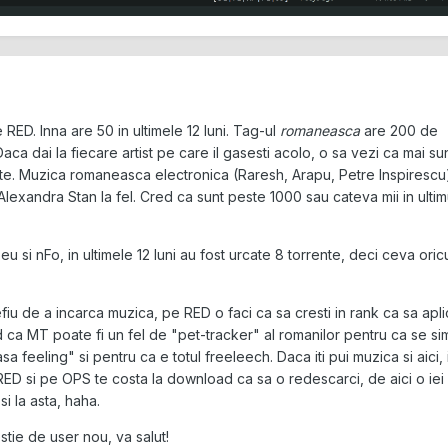
 RED. Inna are 50 in ultimele 12 luni. Tag-ul
romaneasca
are 200 de
 Daca dai la fiecare artist pe care il gasesti acolo, o sa vezi ca mai su
ate. Muzica romaneasca electronica (Raresh, Arapu, Petre Inspiresc
Alexandra Stan la fel. Cred ca sunt peste 1000 sau cateva mii in ultim
eu si nFo, in ultimele 12 luni au fost urcate 8 torrente, deci ceva ori
efiu de a incarca muzica, pe RED o faci ca sa cresti in rank ca sa apli
d ca MT poate fi un fel de "pet-tracker" al romanilor pentru ca se si
a feeling" si pentru ca e totul freeleech. Daca iti pui muzica si aici, 
ED si pe OPS te costa la download ca sa o redescarci, de aici o iei
i la asta, haha.
tie de user nou, va salut!