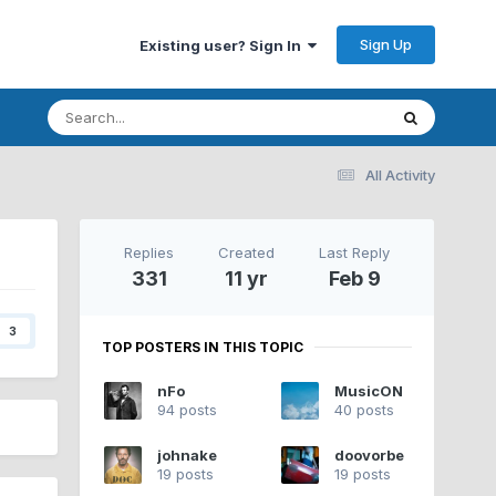
Sign Up
Existing user? Sign In
All Activity
Replies
Created
Last Reply
331
11 yr
Feb 9
3
TOP POSTERS IN THIS TOPIC
nFo
MusicON
94 posts
40 posts
johnake
doovorbe
19 posts
19 posts