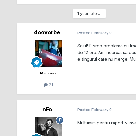
1 year later...
doovorbe
Posted
February 9
Salut! E vreo problema cu tr
de 12 ore. Am incercat sa desca
e singurul care nu merge. Mu
Members
21
nFo
Posted
February 9
Multumim pentru raport > inve