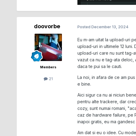
doovorbe
Posted
December 13, 2024
Eu m-am uitat la upload-uri pe
upload-uri in ultimele 12 luni.
upload-uri care nu sunt tag-
vazut ca nu e tag-ata deloc, 
daca te pui sa le cauti.
Members
La noi, in afara de ce am pus 
21
e bine.
Aici sigur ca nu ai niciun ben
pentru alte trackere, dar cre
cozy, sunt numai romani, "acas
caz de hardware failure, pe R
inapoi gratis, eu ma gandesc s
Am dat si eu o idee. Cu modes