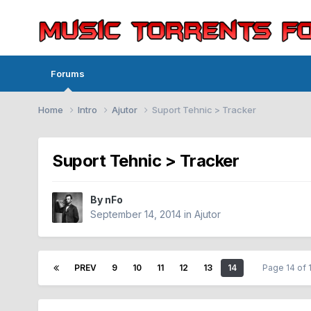
Forums
Home
Intro
Ajutor
Suport Tehnic > Tracker
Suport Tehnic > Tracker
By
nFo
September 14, 2014
in
Ajutor
PREV
9
10
11
12
13
14
Page 14 of