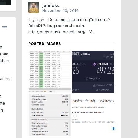
johnake
November 10, 2014
Try now. De asemenea am rug?mintea s?
folosi?i ?i bugtrackerul nostru:
http://bugs.musictorrents.org/ V...
POSTED IMAGES
nt
u) am
ul an
cum nu
ci
mte
in