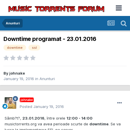
Anunturi
Downtime programat - 23.01.2016
downtime
ssl
By
johnake
January 19, 2016
in
Anunturi
johnake
Posted
January 19, 2016
Sâmb?t?,
23.01.2016
, între orele
12:00 - 14:00
musictorrents.org va avea perioade scurte de
downtime
. Se va
lucra la implementarea SSL pe server.