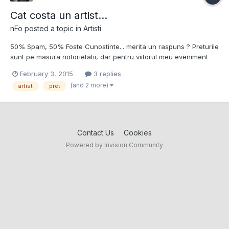
Cat costa un artist...
nFo
posted a topic in
Artisti
50% Spam, 50% Foste Cunostinte... merita un raspuns ? Preturile
sunt pe masura notorietatii, dar pentru viitorul meu eveniment
oficial... as avea nevoie de ceva mai traditional.
February 3, 2015
3 replies
(and 2 more)
artist
pret
Contact Us
Cookies
Powered by Invision Community